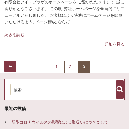
有限会社アイ・プラザのホームページを ご覧いただきまして､誠に
日:
ッ
ありがとうございます。 この度､弊社ホームページを全面的にリニ
プ
ューアルいたしました。 お客様により快適にホームページを閲覧
いただけるよう､ ページ構成､ならび …
“ホ
続きを読む
ー
詳細を見る
ム
ペ
ー
投
稿
前の
1
2
3
ペー
ペー
ジ
ナ
ビ
ゲ
を
ー
シ
ペー
ジ
ジ
ョ
リ
ン
検
ニ
検
索
ジ
索:
ュ
ー
ア
最近の投稿
ル
い
新型コロナウイルスの影響による取扱いにつきまして
た