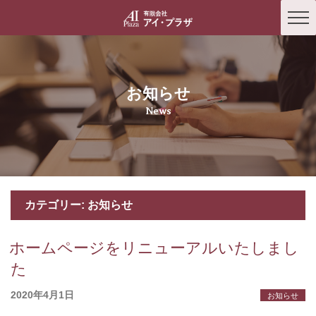
toggle
navigati
お知らせ
News
コ
カテゴリー: お知らせ
ン
テ
ホームページをリニューアルいたしまし
ン
ツ
た
へ
投
2020年4月1日
ス
お知らせ
稿
キ